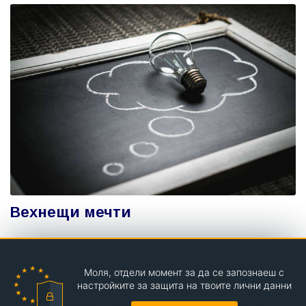
Вехнещи мечти
Моля, отдели момент за да се запознаеш с
Teenzona.com © РД 2004
настройките за защита на твоите лични данни