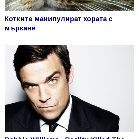
Котките манипулират хората с
мъркане