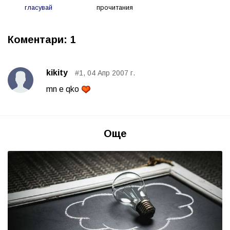
гласувай
прочитания
Коментари: 1
kikity
#1, 04 Апр 2007 г.
mn e qko
Още