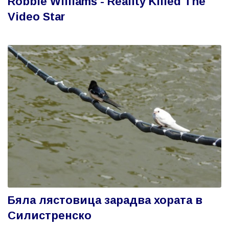
Robbie Williams - Reality Killed The
Video Star
Бяла лястовица зарадва хората в
Силистренско