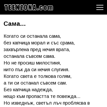
Сама...
Когато си останала сама,
без капчица морал и със срама,
захвърлена пред нечия врата,
останала съвсем сама.
Но не просиш милостиня,
нито пък да си нечия слугиня.
Когато света е толкова голям,
а ти си останал съвсем сам.
Без капчица надежда,
нещо към пропастта те повежда...
Но изведнъж, светъл лъч проблясва в