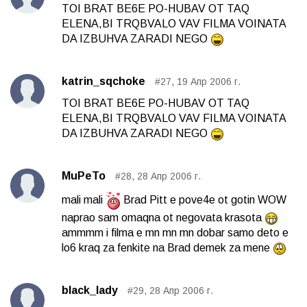
TOI BRAT BE6E PO-HUBAV OT TAQ
ELENA,BI TRQBVALO VAV FILMA VOINATA
DA IZBUHVA ZARADI NEGO
katrin_sqchoke
#27, 19 Апр 2006 г.
TOI BRAT BE6E PO-HUBAV OT TAQ
ELENA,BI TRQBVALO VAV FILMA VOINATA
DA IZBUHVA ZARADI NEGO
MuPeTo
#28, 28 Апр 2006 г.
mali mali
Brad Pitt e pove4e ot gotin WOW
naprao sam omaqna ot negovata krasota
ammmm i filma e mn mn mn dobar samo deto e
lo6 kraq za fenkite na Brad demek za mene
black_lady
#29, 28 Апр 2006 г.