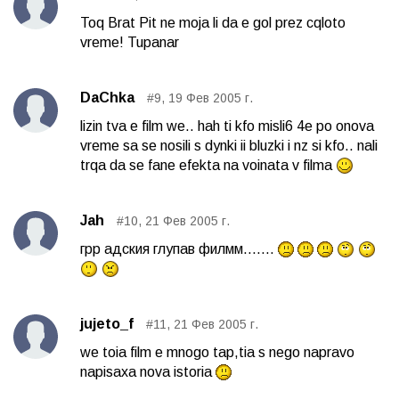
Toq Brat Pit ne moja li da e gol prez cqloto
vreme! Tupanar
DaChka
#9, 19 Фев 2005 г.
lizin tva e film we.. hah ti kfo misli6 4e po onova
vreme sa se nosili s dynki ii bluzki i nz si kfo.. nali
trqa da se fane efekta na voinata v filma
Jah
#10, 21 Фев 2005 г.
грр адския глупав филмм.......
jujeto_f
#11, 21 Фев 2005 г.
we toia film e mnogo tap,tia s nego napravo
napisaxa nova istoria