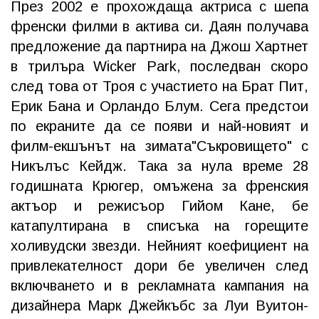
През 2002 е прохождаща актриса с шепа
френски филми в актива си. Даян получава
предложение да партнира на Джош Хартнет
в трилъра Wicker Park, последван скоро
след това от Троя с участието на Брат Пит,
Ерик Бана и Орландо Блум. Сега предстои
по екраните да се появи и най-новият и
филм-екшънът на зимата"Съкровището" с
Никълъс Кейдж. Така за нула време 28
годишната Крюгер, омъжена за френския
актъор и режисъор Гийом Кане, бе
катапултирана в списъка на горещите
холивудски звезди. Нейният коефициент на
привлекателност дори бе увеличен след
включването и в рекламната кампания на
дизайнера Марк Джейкъбс за Луи Вуитон-