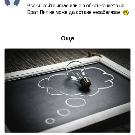
Всеки, който играе или е в обкръжението но
Брат Пит не може да остане незабелязан.
Още