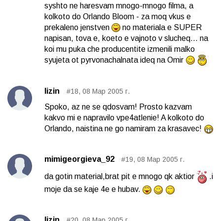
syshto ne haresvam mnogo-mnogo filma, a
kolkoto do Orlando Bloom - za moq vkus e
prekaleno jenstven
no materiala e SUPER
napisan, tova e, koeto e vajnoto v slucheq... na
koi mu puka che producentite izmenili malko
syujeta ot pyrvonachalnata ideq na Omir
lizin
#18, 08 Мар 2005 г.
Spoko, az ne se qdosvam! Prosto kazvam
kakvo mi e napravilo vpe4atlenie! A kolkoto do
Orlando, naistina ne go namiram za krasavec!
mimigeorgieva_92
#19, 08 Мар 2005 г.
da gotin material,brat pit e mnogo qk aktior
.i
moje da se kaje 4e e hubav.
lizin
#20, 08 Мар 2005 г.