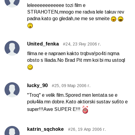
leleeeeeeeeeeee tozi film e
STRAHOTEN,mnogo me radva lele takuv rev
padna kato go gledah,ne me se smeite
United_fenka
#24, 23 Яну 2006 г.
filma ne e napraen kakto trqbva!po4ti nqma
obsto s Iliada.No Brad Pit mm koi bi mu ustoql
lucky_90
#25, 09 Мар 2006 г.
"Troq" e velik film.Spored men lentata se e
polu4ila mn dobre.Kato aktiorski sustav su6to e
super!!!Awe SUPER E!!!
katrin_sqchoke
#26, 19 Апр 2006 г.