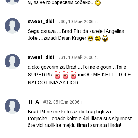
м, аз не го харесвам собено..
sweet_didi
#30, 10 Май 2006 г.
Sega ostava ...Brad Pitt da zareje i Angelina
Jolie ...zaradi Daian Kruger
sweet_didi
#31, 10 Май 2006 г.
a ako govorim za Brad ...Toi ne e gotin...Toi e
SUPERRR
mnOO ME KEFI...TOI E
NAI GOTINIA AKTIOR
TITA
#32, 05 Юли 2006 г.
Brad Pit ne me kefi i az do kraq bqh za
troqncite...oba4e koito e 4el Iliada sus sigurnost
6te vidi razlikite mejdu filma i samata Iliada!