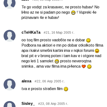
Te go vodqt za krasavec, ne prosto hubav! No
li4no az ne si padam po nego
! Vupreki 4e
priznavam 4e e hubav!
cTeHKaTa
#21, 16 Мар 2005 г.
oo toq film prosto vaob6te ne e dobar
Podbora na aktiori e mn po dobar otkolkoto filma
apa i kakvi sme6ni kartini ima v nqkoi forumi
brat pit e v bronq poten i tam kav e i otgore nad
nego leti 1 samolet
prosto neveroqtna
snimka , ama vav filma ima pi4enca
alexa
#22, 06 Апр 2005 г.
tva e prosto stra6en film
Sisley_
#23, 08 Апр 2005 г.