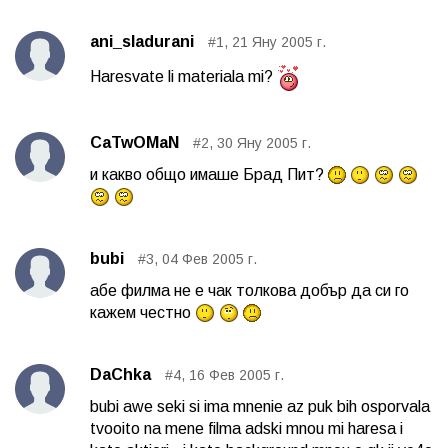
ani_sladurani
#1, 21 Яну 2005 г.
Haresvate li materiala mi?
CaTwOMaN
#2, 30 Яну 2005 г.
и какво общо имаше Брад Пит?
bubi
#3, 04 Фев 2005 г.
абе филма не е чак толкова добър да си го
кажем честно
DaChka
#4, 16 Фев 2005 г.
bubi awe seki si ima mnenie az puk bih osporvala
tvooito na mene filma adski mnou mi haresa i