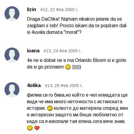
lizin
#12, 22 Фев 2005 г.
Draga DaChka! Nqmam nikakvo jelanie da se
zaqjdam s teb! Prosto iskam da te popitam dali
si 4uvala dumata "moral"?
ioana
#13, 24 Фев 2005 г.
4e ne e dobar ne e ma Orlando Bloom si e gotin
da si go priznaem
))))))
4o6ka
#14, 28 Фев 2005 г.
филма си го бива,но който е чел илиадата ще
види че има много неточности с истинската
история.
колкото до матеряла според мен
е интересен защото ми беше любопитно от
каде са я изкопали тая елена.сега вече знам.