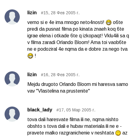
lizin
#15, 28 Фев 2005 г.
verno si e 4e ima mnogo neto4nosti!
o6te
predi da pusnat filma po kinata znaeh koq 6te
igrae elena i otkade 6te q izkopaqt! Vklu4ili sa q
v filma zaradi Orlando Bloom! Ama toi vaob6te
ne e podoziral 4e nqma da e dobre za nego tva
!
lizin
#16, 28 Фев 2005 г.
Mejdu drugoto Orlando Bloom mi haresva samo
vav "Vlastelina na prustenite"
black_lady
#17, 05 Мар 2005 г.
tova dali haresvate filma ili ne, nqma nishto
obshto s tova dali e hubav materiala ili ne e -
pravete malko razgranichenie v neshtata
az