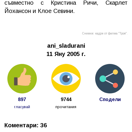
съвместно с Кристина Ричи, Скарлет
Йохансон и Клое Севини.
Снимки: кадри от филма "Троя".
ani_sladurani
11 Яну 2005 г.
897
9744
Сподели
гласувай
прочитания
Коментари: 36