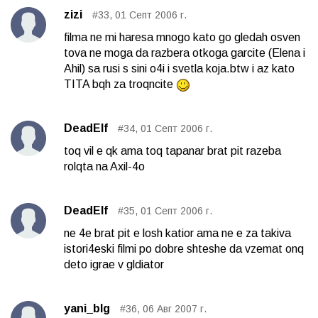
zizi
#33, 01 Септ 2006 г.
filma ne mi haresa mnogo kato go gledah osven
tova ne moga da razbera otkoga garcite (Elena i
Ahil) sa rusi s sini o4i i svetla koja.btw i az kato
TITA bqh za troqncite
DeadElf
#34, 01 Септ 2006 г.
toq vil e qk ama toq tapanar brat pit razeba
rolqta na Axil-4o
DeadElf
#35, 01 Септ 2006 г.
ne 4e brat pit e losh katior ama ne e za takiva
istori4eski filmi po dobre shteshe da vzemat onq
deto igrae v gldiator
yani_blg
#36, 06 Авг 2007 г.