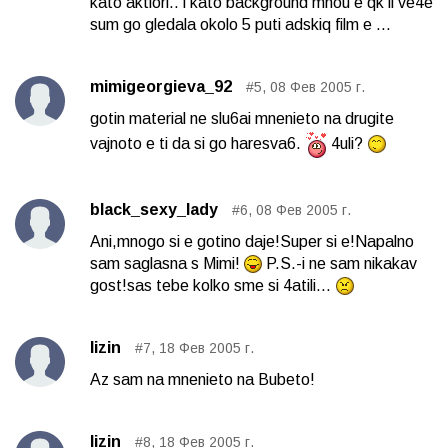
kato aktiori.. i kato background mnou e qk ii ve4e
sum go gledala okolo 5 puti adskiq film e ...
mimigeorgieva_92
#5, 08 Фев 2005 г.
gotin material ne slu6ai mnenieto na drugite
vajnoto e ti da si go haresva6.
4uli?
black_sexy_lady
#6, 08 Фев 2005 г.
Ani,mnogo si e gotino daje!Super si e!Napalno
sam saglasna s Mimi!
P.S.-i ne sam nikakav
gost!sas tebe kolko sme si 4atili...
lizin
#7, 18 Фев 2005 г.
Az sam na mnenieto na Bubeto!
lizin
#8, 18 Фев 2005 г.