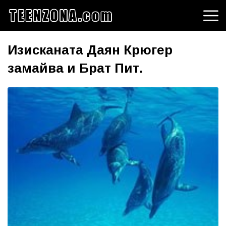
Изисканата Даян Крюгер
замайва и Брат Пит.