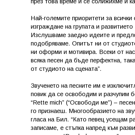
през това време и се сближихме и ка
Най-големите приоритети за всички
изграждане на групата и развитието 
Изслушваме заедно идеите и предло
подобряваме. Опитът ни от студиот
ни оформи и мотивира. Всеки от нас
всяка песен да бъде перфектна, так
от студиото на сцената”.
Звученето на песните им е изключитл
повик да се освободим и разчупим 
“Rette mich” (“Освободи ме”) – песе
го признаеш. Многообразието на зву
гласа на Бил. “Като певец усещам ра
записаме, е стъпка напред към разв