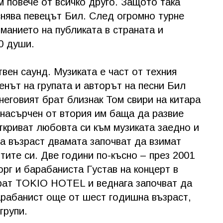
 повече от всичко друго. Защото така
яснява певецът Бил. След огромно турне
иманието на публиката в страната и
0 души.
ен саунд. Музиката е част от техния
енът на групата и авторът на песни Бил
неговият брат близнак Том свири на китара
 насърчен от втория им баща да развие
ткриват любовта си към музиката заедно и
а възраст двамата започват да взимат
тите си. Две години по-късно – през 2001
орг и барабаниста Густав на концерт в
рат TOKIO HOTEL и веднага започват да
барабанист още от шест годишна възраст,
групи.