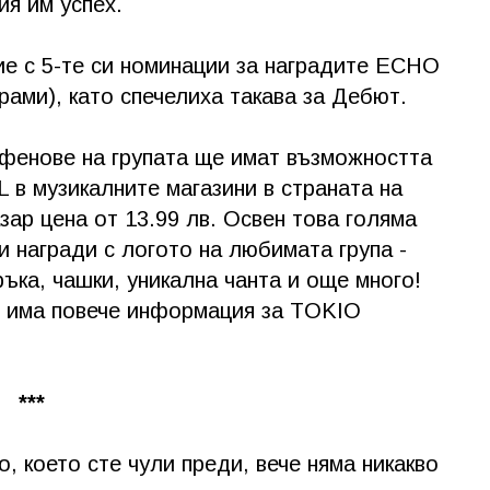
ия им успех.
ие с 5-те си номинации за наградите ЕСНО
рами), като спечелиха такава за Дебют.
 фенове на групата ще имат възможността
в музикалните магазини в страната на
зар цена от 13.99 лв. Освен това голяма
и награди с логото на любимата група -
ъка, чашки, уникална чанта и още много!
о има повече информация за TOKIO
***
о, което сте чули преди, вече няма никакво