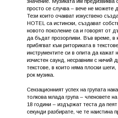
значение. Музиката им предизвиква
просто се случва – вече не можете
Тези които очакват изкуствено съз
HOTEL са истински, създават собств
новото поколение са и говорят от д
да бъдат прозорливи. Във време, в
прибягват към риториката в текстов
инструментите си в опита да кажат
изчистен саунд, несравним с ничий д
текстове, в които няма плоски шеги,
рок музика.
Сензационният успех на групата нака
толкова млада група – членовете н
18 години – издържат теста да пеят
секунди разбирате, че те наистина 