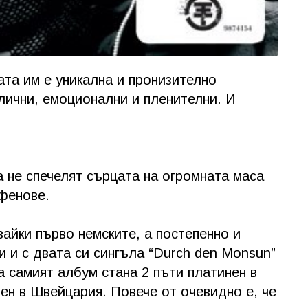
ата им е уникална и пронизително
лични, емоционални и пленителни. И
не спечелят сърцата на огромната маса
 фенове.
вайки първо немските, а постепенно и
и и с двата си сингъла “Durch den Monsun”
, а самият албум стана 2 пъти платинен в
тен в Швейцария. Повече от очевидно е, че