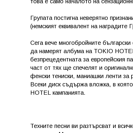
това е само началото на сензационн
Групата постигна неверятно признан
(немският еквивалент на наградите Г
Сега вече многобройните български
да намерят албума на TOKIO HOTEL 
безпрецедентната за европейския па
част от тях ще спечелят и оригиналн
фенски тениски, маниашки ленти за р
Всеки диск съдържа вложка, в коят
HOTEL кампанията.
Техните песни ви разтърсват и всичк