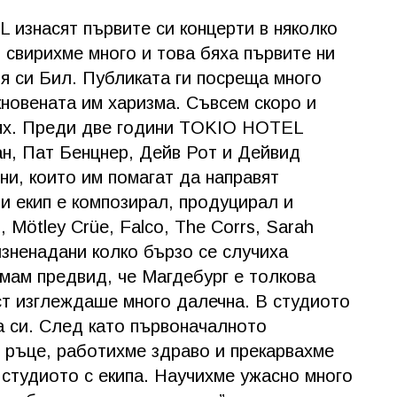
изнасят първите си концерти в няколко
, свирихме много и това бяха първите ни
ня си Бил. Публиката ги посреща много
кновената им харизма. Съвсем скоро и
тях. Преди две години TOKIO HOTEL
н, Пат Бенцнер, Дейв Рот и Дейвид
ни, които им помагат да направят
и екип е композирал, продуцирал и
 Mötley Crüe, Falco, The Corrs, Sarah
 изненадани колко бързо се случиха
мам предвид, че Магдебург е толкова
ст изглеждаше много далечна. В студиото
а си. След като първоначалното
в ръце, работихме здраво и прекарвахме
 студиото с екипа. Научихме ужасно много