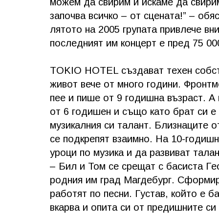
можем да свирим и искаме да свирим
започва всичко – от сцената!” – об
лятото на 2005 групата привлече вн
последният им концерт е пред 75 00
TOKIO HOTEL създават техен собств
живот вече от много години. Фронтм
пее и пише от 9 годишна възраст. А 
от 6 годишен и също като брат си е
музикалния си талант. Близнаците о
се подкрепят взаимно. На 10-годишн
уроци по музика и да развиват талан
– Бил и Том се срещат с басиста Ге
родния им град Магдебург. Сформи
работят по песни. Густав, който е 
вкарва и опита си от предишните си 