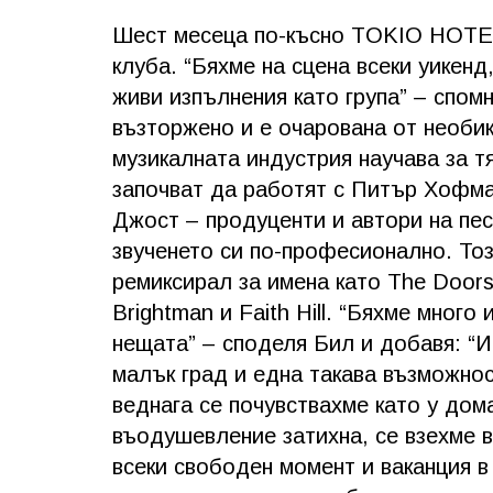
Шест месеца по-късно TOKIO HOTEL 
клуба. “Бяхме на сцена всеки уикенд
живи изпълнения като група” – спом
възторжено и е очарована от необи
музикалната индустрия научава за 
започват да работят с Питър Хофма
Джост – продуценти и автори на пес
звученето си по-професионално. Тоз
ремиксирал за имена като The Doors,
Brightman и Faith Hill. “Бяхме много
нещата” – споделя Бил и добавя: “И
малък град и една такава възможно
веднага се почувствахме като у дом
въодушевление затихна, се взехме 
всеки свободен момент и ваканция в