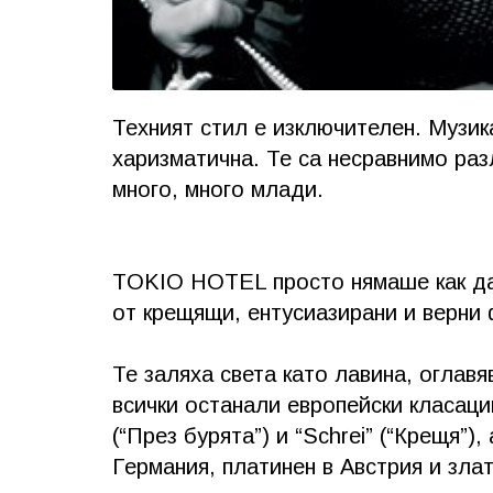
Техният стил е изключителен. Музик
харизматична. Те са несравнимо раз
много, много млади.
TOKIO HOTEL просто нямаше как да 
от крещящи, ентусиазирани и верни
Те заляха света като лавина, оглавя
всички останали европейски класаци
(“През бурята”) и “Schrei” (“Крещя”)
Германия, платинен в Австрия и зла