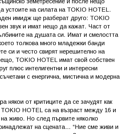
 същинско земетресение и после нещо
 да устоите на силата на TOKIO HOTEL.
даден имидж ще разберат друго: TOKIO
ен звук и имат нещо да кажат. Част от
ълбините на душата си. Имат и смелостта
 което толкова много младежки банди
ете си и често свирят нерешително на
 нещо, TOKIO HOTEL имат свой собствен
руг плюс интелигентни и интересни
 съчетани с енергична, мистична и модерна
ра някои от критиците да се зачудят как
а TOKIO HOTEL са на възраст между 16 и
 на живо. Но след първите няколко
принадлежат на сцената… “Ние сме живи и