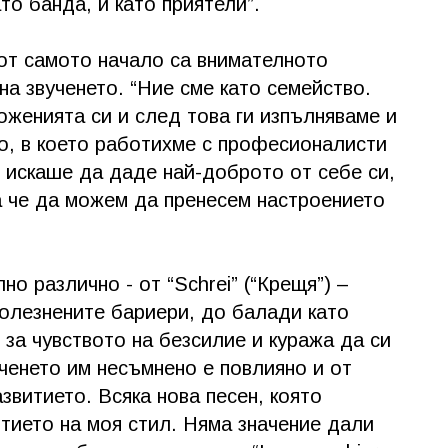
то банда, и като приятели”.
 от самото начало са внимателното
на звученето. “Ние сме като семейство.
женията си и след това ги изпълняваме и
о, в което работихме с професионалисти
 искаше да даде най-доброто от себе си,
а че да можем да пренесем настроението
но различно - от “Schrei” (“Крещя”) –
болезнените бариери, до балади като
н за чувството на безсилие и куража да си
ченето им несъмнено е повлияно и от
звитието. Всяка нова песен, която
итието на моя стил. Няма значение дали