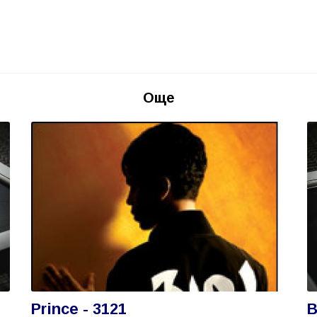
Още
Prince - 3121
В