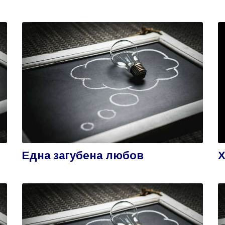
Eдна загубена любов
Х