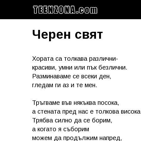
Черен свят
Хората са толкава различни-
красиви, умни или пък безлични.
Разминаваме се всеки ден,
гледам ги аз и те мен.
Тръгваме във някъква посока,
а стената пред нас е толкова висока
Трябва силно да се борим,
а когато я съборим
можем да продължим напред,