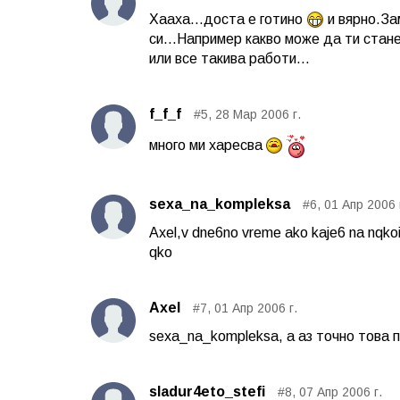
Хааха...доста е готино
и вярно.За
си...Например какво може да ти стане
или все такива работи...
f_f_f
#5, 28 Мар 2006 г.
много ми харесва
sexa_na_kompleksa
#6, 01 Апр 2006 
Axel,v dne6no vreme ako kaje6 na nqkoi 
qko
Axel
#7, 01 Апр 2006 г.
sexa_na_kompleksa, а аз точно това 
sladur4eto_stefi
#8, 07 Апр 2006 г.