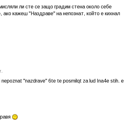
мисляли ли сте се защо градим стена около себе
, ако кажеш "Наздраве" на непознат, който е кихнал
г.
nepoznat "nazdrave" 6te te posmilqt za lud Ina4e stih. e
правя