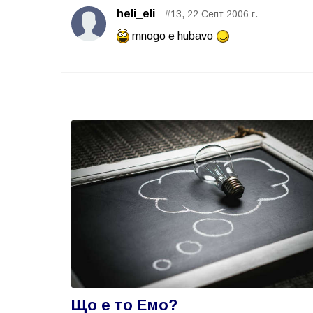
heli_eli
#13, 22 Септ 2006 г.
mnogo e hubavo
Що е то Емо?