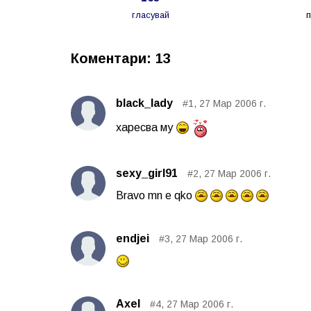
гласувай
Коментари: 13
black_lady
#1, 27 Мар 2006 г.
харесва му
sexy_girl91
#2, 27 Мар 2006 г.
Bravo mn e qko
endjei
#3, 27 Мар 2006 г.
Axel
#4, 27 Мар 2006 г.