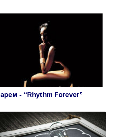
арем - “Rhythm Forever”