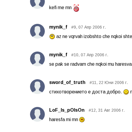
kefi me mn
mynik_f
#9, 07 Апр 2006 г.
az ne vqrvah izobshto che nqkoi shte
mynik_f
#10, 07 Апр 2006 г.
se pak se radvam che nqkoi mu haresv
sword_of_truth
#11, 22 Юни 2006 г.
стихотворението е доста добро.
п
LoF_Is_pOIsOn
#12, 31 Авг 2006 г.
haresfa mi mn