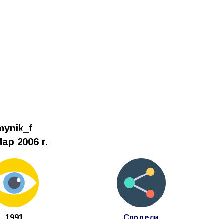
mynik_f
ар 2006 г.
1991
Сподели