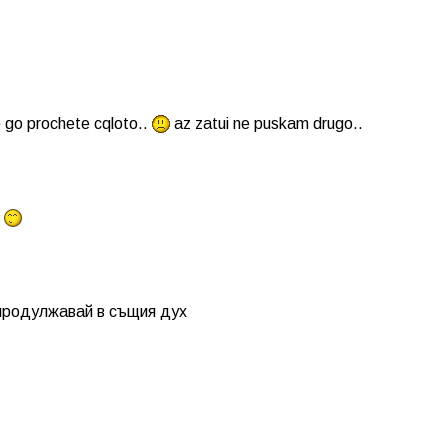
 go prochete cqloto..
az zatui ne puskam drugo..
a
родулжавай в същия дух