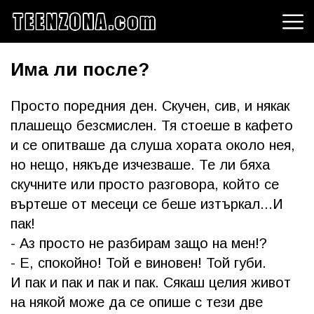
Има ли после?
Просто поредния ден. Скучен, сив, и някак
плашещо безсмислен. Тя стоеше в кафето
и се опитваше да слуша хората около нея,
но нещо, някъде изчезваше. Те ли бяха
скучните или просто разговора, който се
въртеше от месеци се беше изтъркал...И
пак!
- Аз просто не разбирам защо на мен!?
- Е, спокойно! Той е виновен! Той губи.
И пак и пак и пак и пак. Сякаш целия живот
на някой може да се опише с тези две