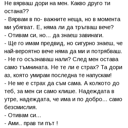
Не вярваш дори на мен. Какво друго ти
остана??
- Вярвам в по- важните неща, но в момента
ми убягват. Е, няма ли да тръгваш вече?
- Отивам си, но... да знаеш завинаги.
- Ще го имам предвид, но сигурно знаеш, че
най-вероятно вече няма да ми и потрябваш.
- Не го осъзнаваш нали? След мен остава
само тъмнината. Не те ли е страх? Та дори
аз, която умирам последна те напускам!
- Не ме е страх да съм сама. А колкото до
теб, за мен си само клише. Надеждата в
утре, надеждата, че има и по добро... само
безсмислия.
- Отивам си...
- Ами.. прав ти път !