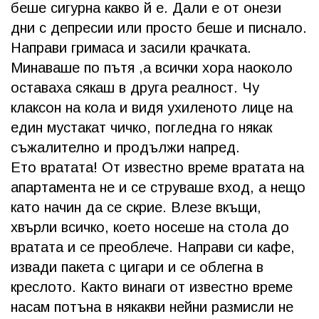
беше сигурна какво й е. Дали е от онези
дни с депресии или просто беше и писнало.
Направи гримаса и засили крачката.
Минаваше по пътя ,а всички хора наоколо
оставаха сякаш в друга реалност. Чу
клаксон на кола и видя ухиленото лице на
един мустакат чичко, погледна го някак
съжалително и продължи напред.
Ето вратата! От известно време вратата на
апартамента не и се струваше вход, а нещо
като начин да се скрие. Влезе вкъщи,
хвърли всичко, което носеше на стола до
вратата и се преоблече. Направи си кафе,
извади пакета с цигари и се облегна в
креслото. Както винаги от известно време
насам потъна в някакви нейни размисли не