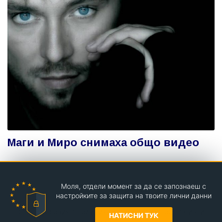
Маги и Миро снимаха общо видео
Моля, отдели момент за да се запознаеш с
Teenzona.com © РД 2004
настройките за защита на твоите лични данни
Общи условия
/
Политика за поверителност
/
Лични
НАТИСНИ ТУК