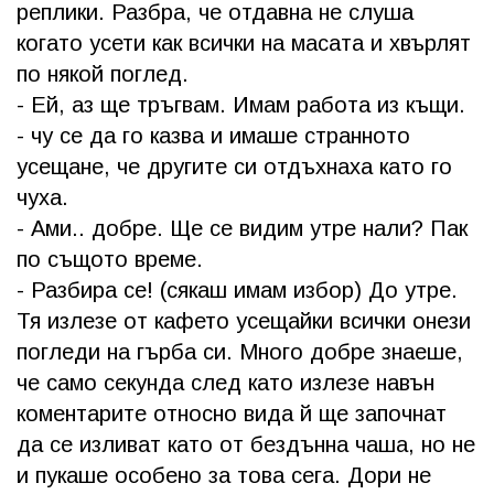
реплики. Разбра, че отдавна не слуша
когато усети как всички на масата и хвърлят
по някой поглед.
- Ей, аз ще тръгвам. Имам работа из къщи.
- чу се да го казва и имаше странното
усещане, че другите си отдъхнаха като го
чуха.
- Ами.. добре. Ще се видим утре нали? Пак
по същото време.
- Разбира се! (сякаш имам избор) До утре.
Тя излезе от кафето усещайки всички онези
погледи на гърба си. Много добре знаеше,
че само секунда след като излезе навън
коментарите относно вида й ще започнат
да се изливат като от бездънна чаша, но не
и пукаше особено за това сега. Дори не