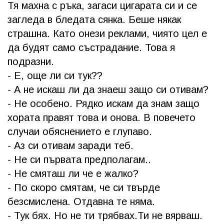
Тя махна с ръка, загаси цигарата си и се
загледа в бледата сянка. Беше някак
страшна. Като онези реклами, чиято цел е
да будят само състрадание. Това я
подразни.
- Е, още ли си тук??
- А не искаш ли да знаеш защо си отивам?
- Не особено. Рядко искам да знам защо
хората правят това и онова. В повечето
случаи обяснението е глупаво.
- Аз си отивам заради теб.
- Не си първата предполагам..
- Не смяташ ли че е жалко?
- По скоро смятам, че си твърде
безсмислена. Отдавна те няма.
- Тук бях. Но не ти трябвах.Ти не вярваш.