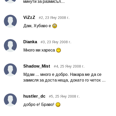
минути за размисъл...
ViZzZ
#2, 23 Яну 2008 г.
Дам, Хубаво е
Dianka
#3, 23 Яну 2008 г.
Много ми хареса
Shadow_Mist
#4, 25 Яну 2008 г.
Мдам ... много е добро. Накара ме да се
замисля за доста неща, докато го четох ...
hustler_dc
#5, 25 Яну 2008 г.
добро е! Браво!