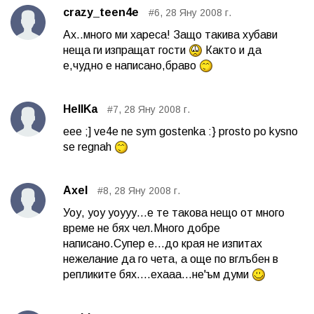
crazy_teen4e
#6, 28 Яну 2008 г.
Ах..много ми хареса! Защо такива хубави
неща ги изпращат гости
Както и да
е,чудно е написано,браво
HellKa
#7, 28 Яну 2008 г.
eee ;] ve4e ne sym gostenka :} prosto po kysno
se regnah
Axel
#8, 28 Яну 2008 г.
Уоу, уоу уоууу...е те такова нещо от много
време не бях чел.Много добре
написано.Супер е...до края не изпитах
нежелание да го чета, а още по вглъбен в
репликите бях....ехааа...не'ъм думи