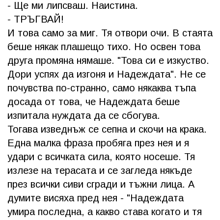
- Ще ми липсваш. Наистина.
- ТРЪГВАЙ!
И това само за миг. Тя отвори очи. В стаята
беше някак плашещо тихо. Но освен това
друга промяна нямаше. "Това си е изкуство.
Дори успях да изгоня и Надеждата". Не се
почувства по-странно, само някаква тъпа
досада от това, че Надеждата беше
изпитала нуждата да се сбогува.
Тогава изведнъж се сепна и скочи на крака.
Една малка фраза пробяга през нея и я
удари с всичката сила, която носеше. Тя
излезе на терасата и се загледа някъде
през всички сиви сгради и тъжни лица. А
думите висяха пред нея - "Надеждата
умира последна, а какво става когато и тя