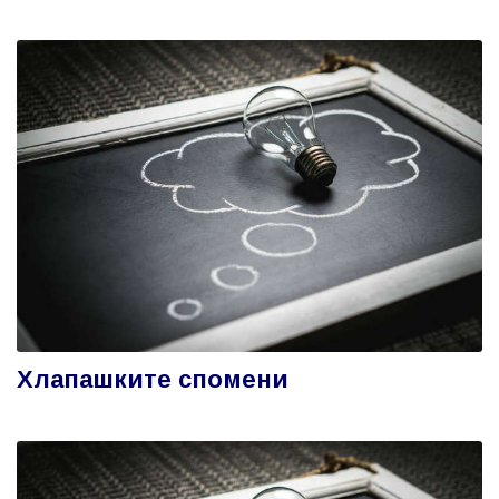
Хлапашките спомени