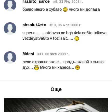
razbito_sarce
#9, 31 Яну 2008 г.
браво много е хубаво
много ми допада
absolut4eto
#10, 06 Фев 2008 г.
super e........otdavna ne bqh 4ela ne6to tolkova
vezdeystva6to v tozi sait.....
Mdesi
#11, 06 Фев 2008 г.
леле страшно яко е... продължавай в същия
дух...
Много ми хареса...
Още