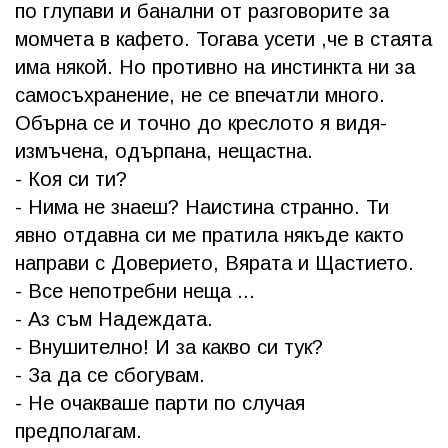
по глупави и банални от разговорите за
момчета в кафето. Тогава усети ,че в стаята
има някой. Но противно на инстинкта ни за
самосъхранение, не се впечатли много.
Обърна се и точно до креслото я видя-
измъчена, одърпана, нещастна.
- Коя си ти?
- Нима не знаеш? Наистина странно. Ти
явно отдавна си ме пратила някъде както
направи с Доверието, Вярата и Щастието.
- Все непотребни неща ...
- Аз съм Надеждата.
- Внушително! И за какво си тук?
- За да се сбогувам.
- Не очакваше парти по случая
предполагам.