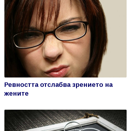
Ревността отслабва зрението на
жените