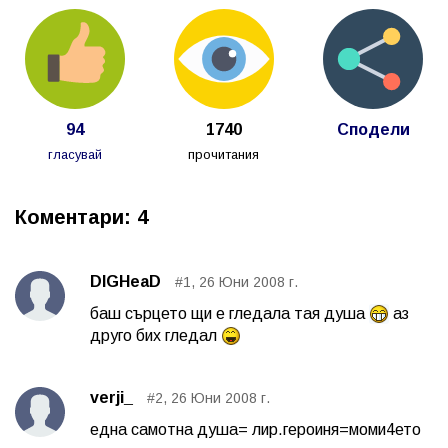
94
1740
Сподели
гласувай
прочитания
Коментари: 4
DIGHeaD
#1, 26 Юни 2008 г.
баш сърцето щи е гледала тая душа
аз
друго бих гледал
verji_
#2, 26 Юни 2008 г.
една самотна душа= лир.героиня=моми4ето