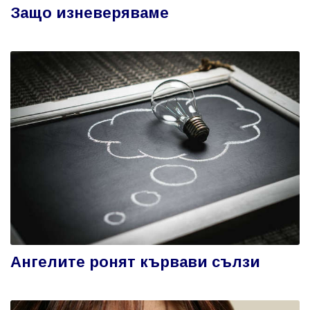
Защо изневеряваме
Ангелите ронят кървави сълзи