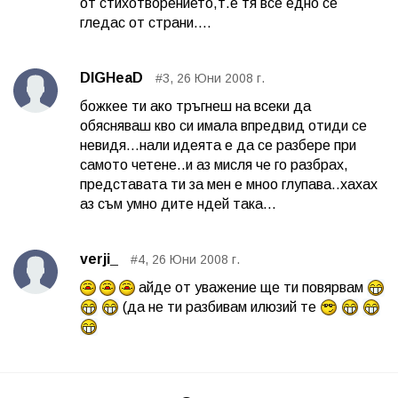
от стихотворението,т.е тя все едно се
гледас от страни....
DIGHeaD
#3, 26 Юни 2008 г.
божкее ти ако тръгнеш на всеки да
обясняваш кво си имала впредвид отиди се
невидя...нали идеята е да се разбере при
самото четене..и аз мисля че го разбрах,
представата ти за мен е мноо глупава..хахах
аз съм умно дите ндей така...
verji_
#4, 26 Юни 2008 г.
айде от уважение ще ти повярвам
(да не ти разбивам илюзий те