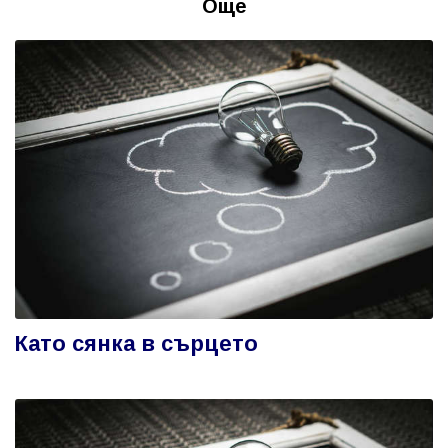
Още
Като сянка в сърцето