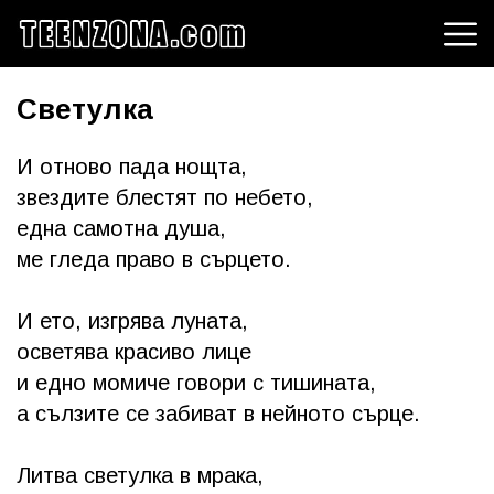
Светулка
И отново пада нощта,
звездите блестят по небето,
една самотна душа,
ме гледа право в сърцето.
И ето, изгрява луната,
осветява красиво лице
и едно момиче говори с тишината,
а сълзите се забиват в нейното сърце.
Литва светулка в мрака,