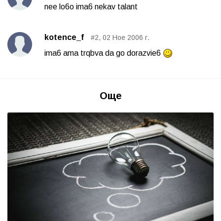
nee lo6o ima6 nekav talant
kotence_f
#2, 02 Ное 2006 г.
ima6 ama trqbva da go dorazvie6
Още