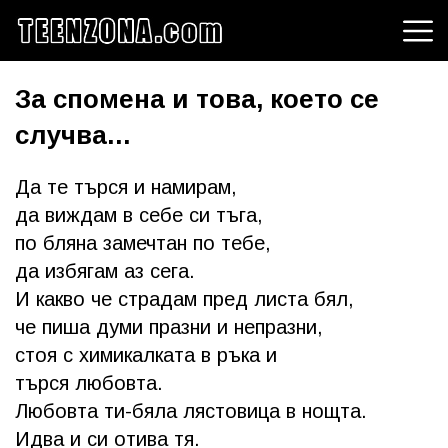
За спомена и това, което се
случва...
Да те търся и намирам,
да виждам в себе си тъга,
по бляна замечтан по тебе,
да избягам аз сега.
И какво че страдам пред листа бял,
че пиша думи празни и непразни,
стоя с химикалката в ръка и
търся любовта.
Любовта ти-бяла лястовица в нощта.
Идва и си отива тя.