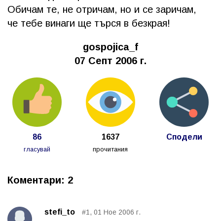
Обичам те, не отричам, но и се заричам,
че тебе винаги ще търся в безкрая!
gospojica_f
07 Септ 2006 г.
86
1637
Сподели
гласувай
прочитания
Коментари: 2
stefi_to
#1, 01 Ное 2006 г.