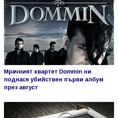
Мрачният квартет Dommin ни
поднася убийствен първи албум
през август