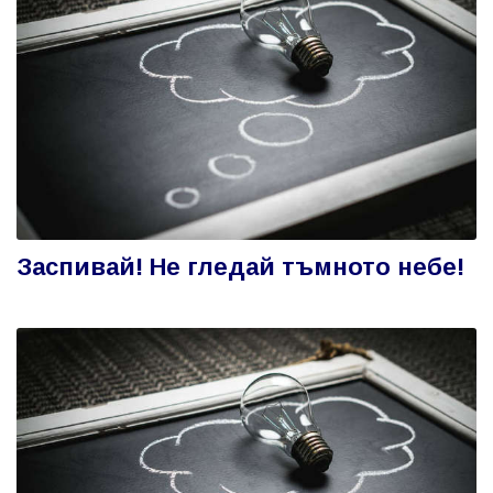
Заспивай! Не гледай тъмното небе!