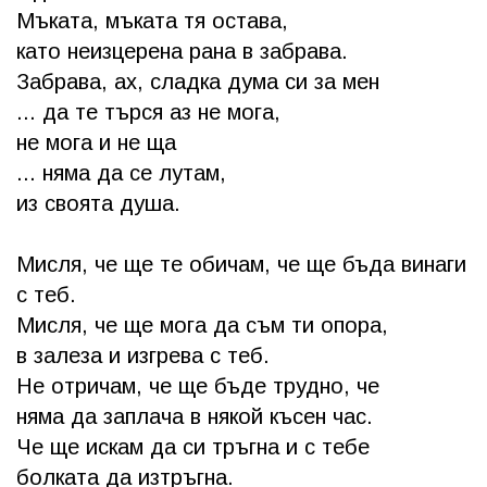
Мъката, мъката тя остава,
като неизцерена рана в забрава.
Забрава, ах, сладка дума си за мен
... да те търся аз не мога,
не мога и не ща
... няма да се лутам,
из своята душа.
Мисля, че ще те обичам, че ще бъда винаги
с теб.
Мисля, че ще мога да съм ти опора,
в залеза и изгрева с теб.
Не отричам, че ще бъде трудно, че
няма да заплача в някой късен час.
Че ще искам да си тръгна и с тебе
болката да изтръгна.