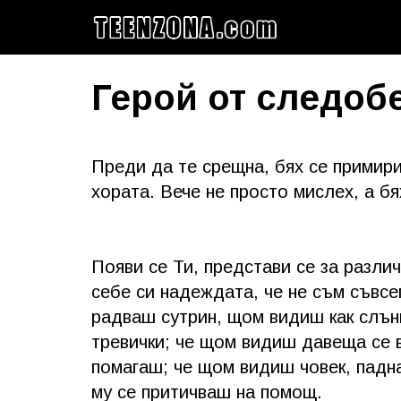
Герой от следобе
Преди да те срещна, бях се примир
хората. Вече не просто мислех, а бя
Появи се Ти, представи се за различ
себе си надеждата, че не съм съвсе
радваш сутрин, щом видиш как слънц
тревички; че щом видиш давеща се 
помагаш; че щом видиш човек, падна
му се притичваш на помощ.