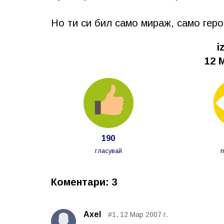
Но ти си бил само мираж, само геро
i
12 М
190
гласувай
Коментари: 3
Axel
#1, 12 Мар 2007 г.