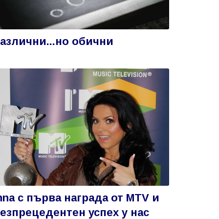
азлични...но обични
nna с първа награда от MTV и
езпрецедентен успех у нас