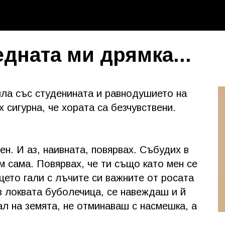
дната ми дрямка...
ила със студенината и равнодушието на
х сигурна, че хората са безчувствени.
ен. И аз, наивната, повярвах. Събудих в
м сама. Повярвах, че ти също като мен се
ето гали с лъчите си важните от росата
в локвата буболечица, се навеждаш и й
л на земята, не отминаваш с насмешка, а