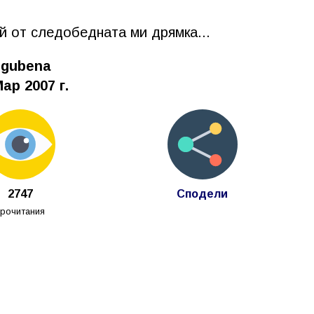
й от следобедната ми дрямка...
zgubena
ар 2007 г.
2747
Сподели
прочитания