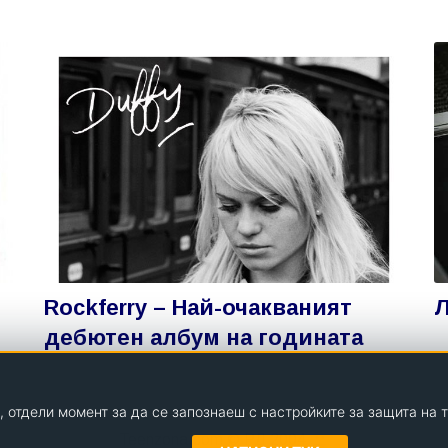
Rockferry – Най-очакваният
дебютен албум на годината
, отдели момент за да се запознаеш с настройките за защита на 
Teenzona.com © РД 2004