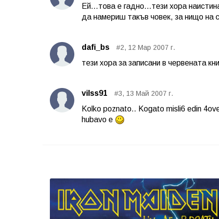
Ей...това е гадно...тези хора наисти
да намериш такъв човек, за нищо на с
dafi_bs
#2, 12 Мар 2007 г.
тези хора за записани в червената кн
vilss91
#3, 13 Май 2007 г.
Kolko poznato.. Kogato misli6 edin 4ovek
hubavo e