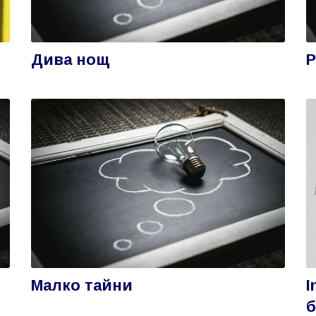
Дива нощ
Р
Малко тайни
I
б