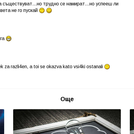
на съществуват...но трудно се намират...но успееш ли
вета не го пускай
ига
 za razli4en, a toi se okazva kato vsi4ki ostanali
Още