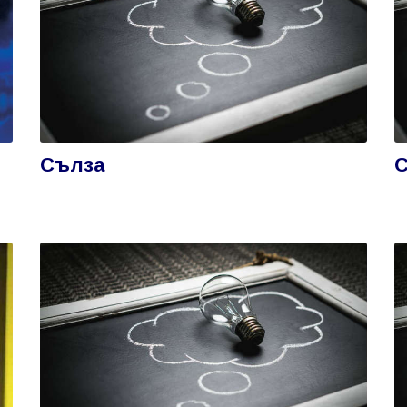
Сълза
С