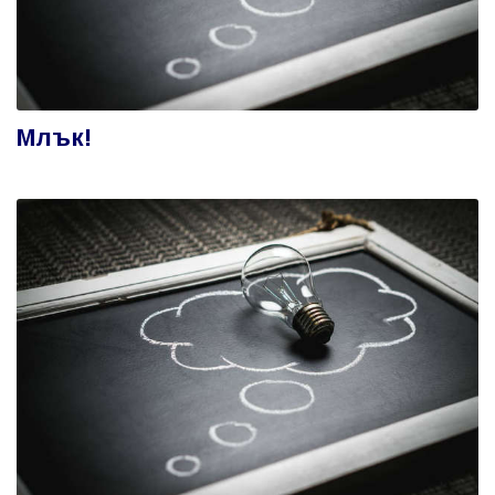
Млък!