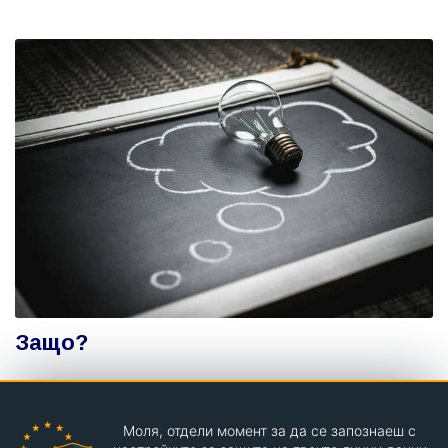
Защо?
Моля, отдели момент за да се запознаеш с
Teenzona.com © РД 2004