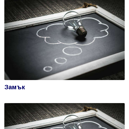
Замък