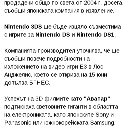
продадени общо по света от 2004 г. досега,
съобщи японската компания в изявление.
Nintendo 3DS
ще бъде изцяло съвместима
с игрите за
Nintendo DS
и
Nintendo DS1
.
Компанията-производител уточнява, че ще
съобщи повече подробности на
изложението на видео игри E3 в Лос
Анджелис, което се открива на 15 юни,
допълва БГНЕС.
Успехът на 3D филмите като
"Аватар"
подтикнаха световните гиганти в областта
на електрониката, като японските Sony и
Panasonic или южнокорейската Samsung,