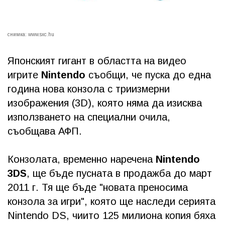
снимка:
www.sxc.hu
Японският гигант в областта на видео
игрите
Nintendo
съобщи, че пуска до една
година нова конзола с триизмерни
изображения (3D), която няма да изисква
използването на специални очила,
съобщава АФП.
Конзолата, временно наречена
Nintendo
3DS
, ще бъде пусната в продажба до март
2011 г. Тя ще бъде "новата преносима
конзола за игри", която ще наследи серията
Nintendo DS, чиито 125 милиона копия бяха