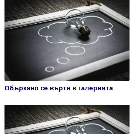
Объркано се въртя в галерията