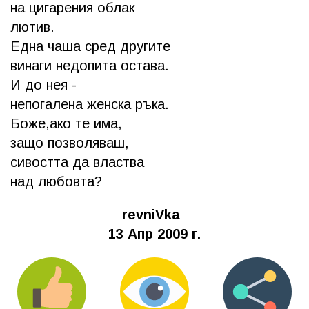
на цигарения облак
лютив.
Една чаша сред другите
винаги недопита остава.
И до нея -
непогалена женска ръка.
Боже,ако те има,
защо позволяваш,
сивостта да властва
над любовта?
revniVka_
13 Апр 2009 г.