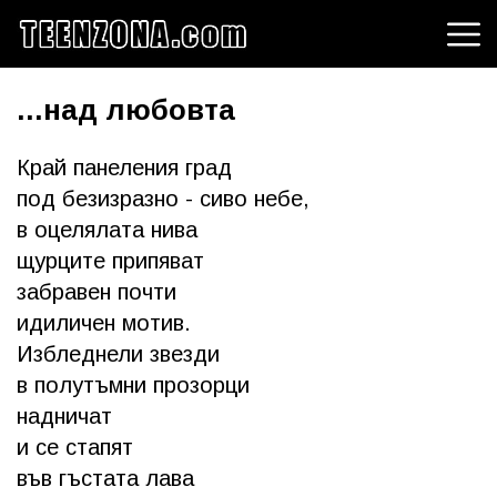
...над любовта
Край панеления град
под безизразно - сиво небе,
в оцелялата нива
щурците припяват
забравен почти
идиличен мотив.
Избледнели звезди
в полутъмни прозорци
надничат
и се стапят
във гъстата лава