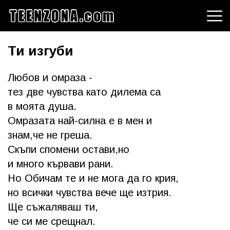
Ти изгуби
Любов и омраза -
тез две чувства като дилема са
в моята душа.
Омразата най-силна е в мен и
знам,че не греша.
Скъпи спомени остави,но
и много кървави рани.
Но Обичам те и не мога да го крия,
но всички чувства вече ще изтрия.
Ще съжаляваш ти,
че си ме срещнал.