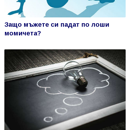
Защо мъжете си падат по лоши
момичета?