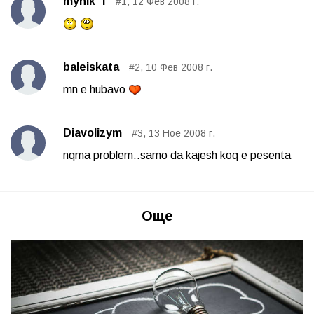
mynik_f
#1, 12 Фев 2008 г.
baleiskata
#2, 10 Фев 2008 г.
mn e hubavo
Diavolizym
#3, 13 Ное 2008 г.
nqma problem..samo da kajesh koq e pesenta
Още