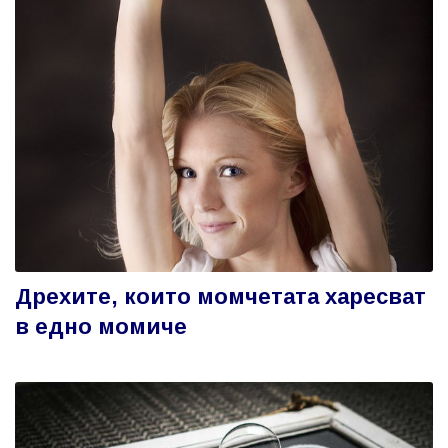
Дрехите, които момчетата харесват
в едно момиче