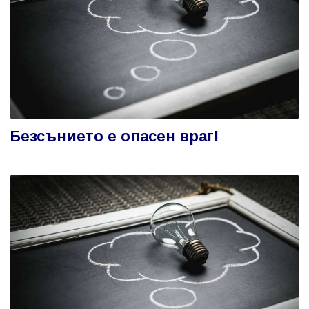
Безсънието е опасен враг!