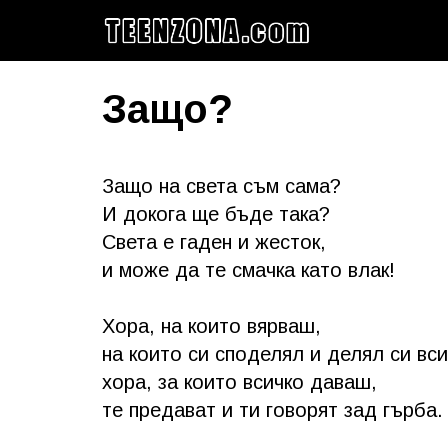
Защо?
Защо на света съм сама?
И докога ще бъде така?
Света е гаден и жесток,
и може да те смачка като влак!
Хора, на които вярваш,
на които си споделял и делял си вси
хора, за които всичко даваш,
те предават и ти говорят зад гърба.