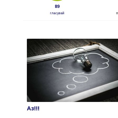
89
гласувай
Аз!!!