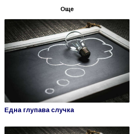
Още
Една глупава случка