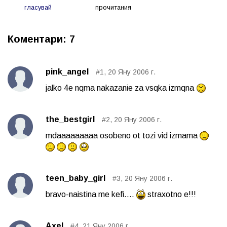
гласувай
прочитания
Коментари: 7
pink_angel
#1, 20 Яну 2006 г.
jalko 4e nqma nakazanie za vsqka izmqna
the_bestgirl
#2, 20 Яну 2006 г.
mdaaaaaaaaa osobeno ot tozi vid izmama
teen_baby_girl
#3, 20 Яну 2006 г.
bravo-naistina me kefi....
straxotno e!!!
Axel
#4, 21 Яну 2006 г.