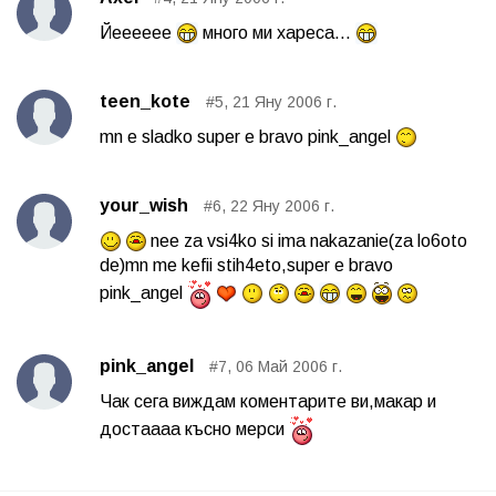
Йееееее
много ми хареса...
teen_kote
#5, 21 Яну 2006 г.
mn e sladko super e bravo pink_angel
your_wish
#6, 22 Яну 2006 г.
nee za vsi4ko si ima nakazanie(za lo6oto
de)mn me kefii stih4eto,super e bravo
pink_angel
pink_angel
#7, 06 Май 2006 г.
Чак сега виждам коментарите ви,макар и
достаааа късно мерси