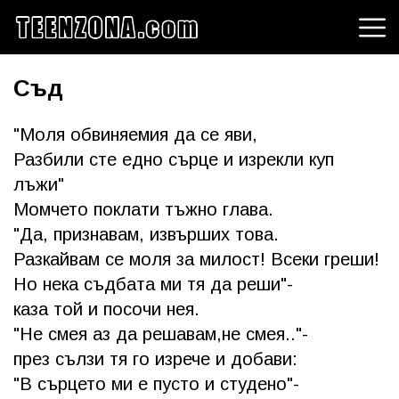
Съд
"Моля обвиняемия да се яви,
Разбили сте едно сърце и изрекли куп
лъжи"
Момчето поклати тъжно глава.
"Да, признавам, извърших това.
Разкайвам се моля за милост! Всеки греши!
Но нека съдбата ми тя да реши"-
каза той и посочи нея.
"Не смея аз да решавам,не смея.."-
през сълзи тя го изрече и добави:
"В сърцето ми е пусто и студено"-