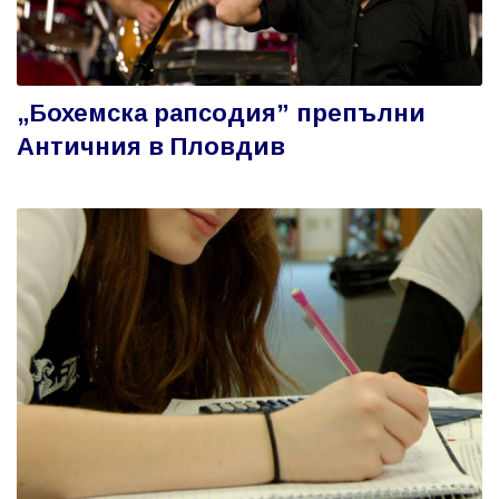
„Бохемска рапсодия” препълни
Античния в Пловдив