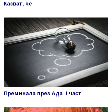
Казват, че
Преминала през Ада- І част