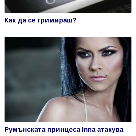
Как да се гримираш?
Румънската принцеса Inna атакува