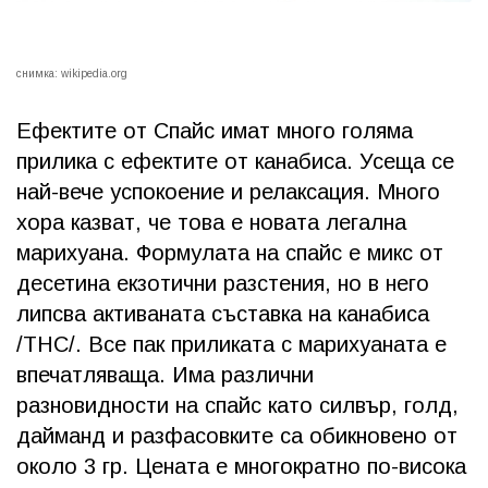
снимка: wikipedia.org
Ефектите от Спайс имат много голяма
прилика с ефектите от канабиса. Усеща се
най-вече успокоение и релаксация. Много
хора казват, че това е новата легална
марихуана. Формулата на спайс е микс от
десетина екзотични разстения, но в него
липсва активаната съставка на канабиса
/THC/. Все пак приликата с марихуаната е
впечатляваща. Има различни
разновидности на спайс като силвър, голд,
дайманд и разфасовките са обикновено от
около 3 гр. Цената е многократно по-висока