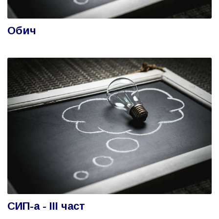
Обич
СИП-а - ІІІ част